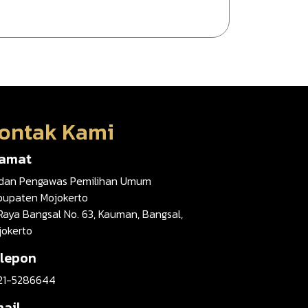
ontak Kami
lamat
dan Pengawas Pemilihan Umum
bupaten Mojokerto
 Raya Bangsal No. 63, Kauman, Bangsal,
jokerto
lepon
21-5286644
ail