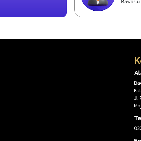
Bawaslu
K
A
Ba
Ka
Jl.
Mo
Te
03
Em