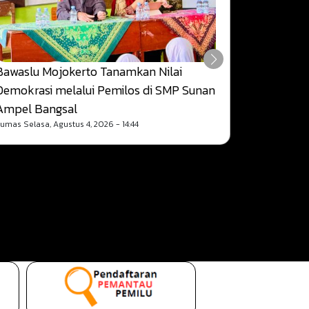
Bawaslu Mojokerto Tanamkan Nilai
Demokrasi melalui Pemilos di SMP Sunan
Ampel Bangsal
Bawaslu M
humas
Selasa, Agustus 4, 2026 - 14:44
Membelaja
dan Komu
humas
Senin,