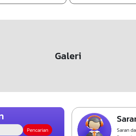
Galeri
n
Sara
Saran d