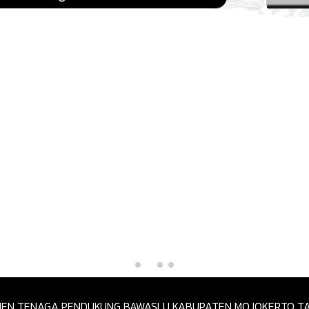
TMEN TENAGA PENDUKUNG BAWASLU KABUPATEN MOJOKERTO T